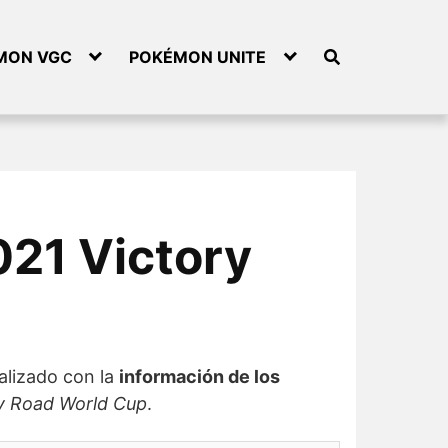
MON VGC
POKÉMON UNITE
021 Victory
alizado con la
información de los
y Road World Cup
.