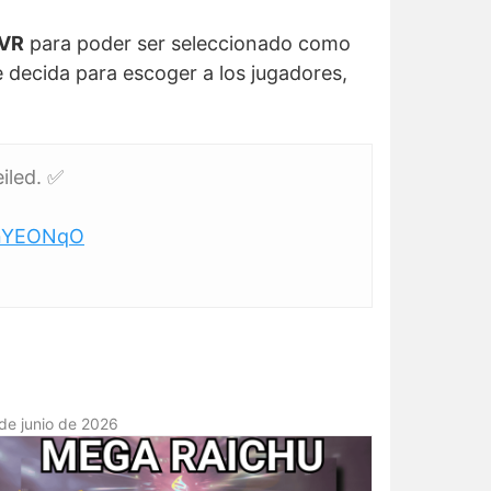
 VR
para poder ser seleccionado como
decida para escoger a los jugadores,
iled. ✅
TJnYEONqO
de junio de 2026