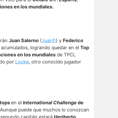
ciones en los mundiales.
serán
Juan Salerno
(
Juanfi
) y
Federico
acumulados, logrando quedar en el
Top
paciones en los mundiales
de TPCi,
gido por
Locke
, otro conocido jugador
 tops
en el
International Challenge
de
 Aunque puede que muchos lo conozcan
 segundo capitán estará
Heriberto