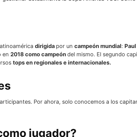
 Latinoamérica
dirigida
por un
campeón mundial
:
Paul
o en
2018 como campeón
del mismo. El segundo capi
ersos
tops en regionales e internacionales.
es
rticipantes. Por ahora, solo conocemos a los capitan
 como jugador?