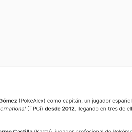
 Gómez
(PokeAlex) como capitán, un jugador españo
rnational
(TPCi)
desde 2012
, llegando en tres de el
ermo Castilla
(Kasty), jugador profesional de Pokém