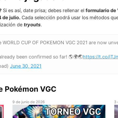
?
Si es así, date prisa; debes rellenar el
formulario de
 de julio.
Cada selección podrá usar los métodos que 
lización de
tryouts
.
the WORLD CUP OF POKEMON VGC 2021 are now unve
ready been confirmed so far! 🌎🌍🌏
https://t.co/i
oad)
June 30, 2021
 de Pokémon VGC
9 de junio de 2026
3 