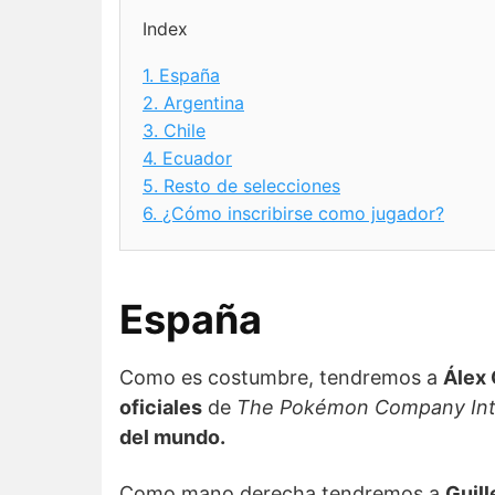
Index
1.
España
2.
Argentina
3.
Chile
4.
Ecuador
5.
Resto de selecciones
6.
¿Cómo inscribirse como jugador?
España
Como es costumbre, tendremos a
Álex
oficiales
de
The Pokémon Company Inte
del mundo.
Como mano derecha tendremos a
Guill