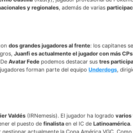
acionales y regionales
, además de varias
participa
 con
dos grandes jugadores al frente
: los capitanes 
ogros,
Juanfi es actualmente el jugador con más CPs
. De
Avatar Fede
podemos destacar sus
tres partici
jugadores forman parte del equipo
Underdogs
, diri
ier Valdés
(IRNemesis). El jugador ha logrado
varios
ener el puesto de
finalista
en el IC de
Latinoamérica
.
or gestionar actualmente la Copa América VGC. Como