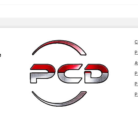
C
P
e
A
P
P
P