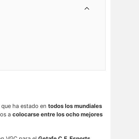
l que ha estado en
todos los mundiales
los a
colocarse entre los ocho mejores
on VGC para el
Getafe C.F. Esports
,