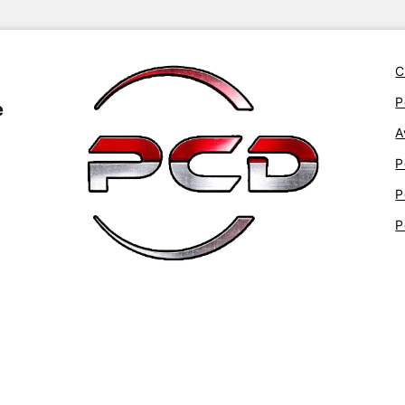
C
P
e
A
P
P
P