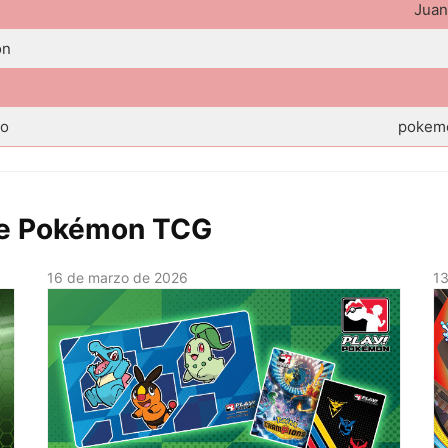
Juan
ón
eo
pokemo
 de Pokémon TCG
16 de marzo de 2026
1