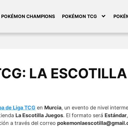
POKÉMON CHAMPIONS
POKÉMON TCG
POKÉ
 TCG: LA ESCOTILL
a de Liga TCG
en
Murcia
, un evento de nivel interm
tienda
La Escotilla Juegos
. El formato será
Estándar
ión a través del correo
pokemonlaescotilla@gmail