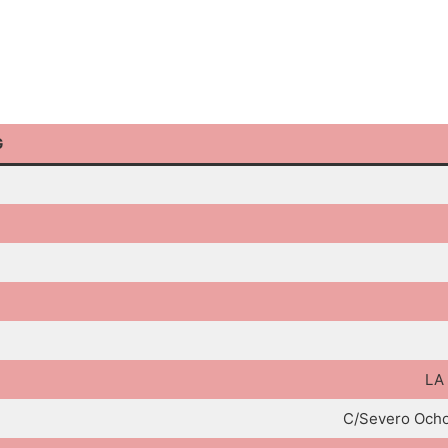
G
LA
C/Severo Ocho