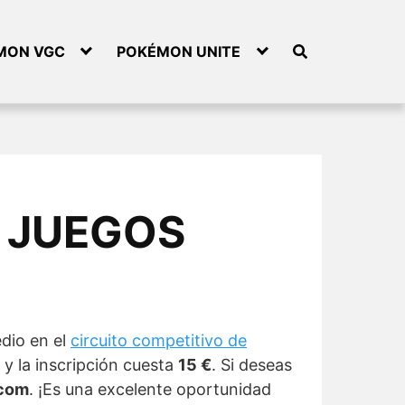
MON VGC
POKÉMON UNITE
A JUEGOS
edio en el
circuito competitivo de
, y la inscripción cuesta
15 €
. Si deseas
.com
. ¡Es una excelente oportunidad