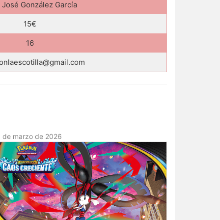
 José González García
15€
16
nlaescotilla@gmail.com
3 de marzo de 2026