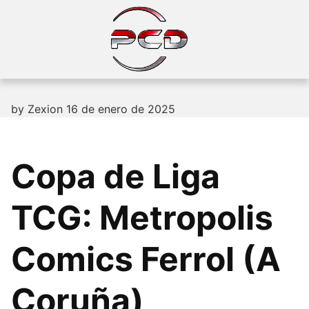
Skip
to
content
by
Zexion
16 de enero de 2025
Copa de Liga
TCG: Metropolis
Comics Ferrol (A
Coruña)