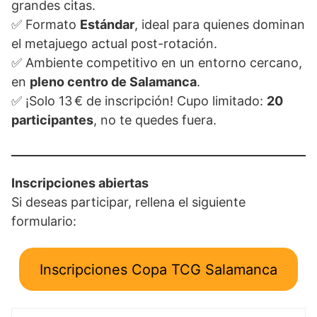
grandes citas.
✅ Formato
Estándar
, ideal para quienes dominan
el metajuego actual post-rotación.
✅ Ambiente competitivo en un entorno cercano,
en
pleno centro de Salamanca
.
✅ ¡Solo 13 € de inscripción! Cupo limitado:
20
participantes
, no te quedes fuera.
Inscripciones abiertas
Si deseas participar, rellena el siguiente
formulario:
Inscripciones Copa TCG Salamanca