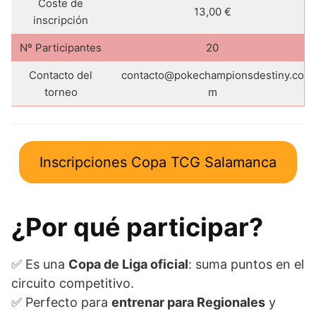
Coste de
13,00 €
inscripción
Nº Participantes
20
Contacto del
contacto@pokechampionsdestiny.co
torneo
m
Inscripciones Copa TCG Salamanca
¿Por qué participar?
✅ Es una
Copa de Liga oficial
: suma puntos en el
circuito competitivo.
✅ Perfecto para
entrenar para Regionales
y