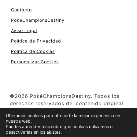
Contacto
PokeChampionsDestiny
Aviso Legal
Política de Privacidad
Política de Cookies
Personalizar Cookies
©2026 PokéChampionsDestiny. Todos los
derechos reservados del contenido original.
Pokémon y otros nombres relacionados son
Utilizamos cookies para ofrecerte la mejor experiencia en
propiedad de The Pokémon Company,
nuestra web.
Creatures Inc., Game Freak y Nintendo ©
Puedes aprender más sobre qué cookies utilizamos o
desactivarlas en los
ajustes
.
1996-2025