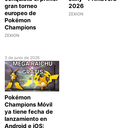
gran torneo
2026
europeo de
ZEXION
Pokémon
Champions
ZEXION
3 de junio de 2026
Pokémon
Champions Móvil
ya tiene fecha de
lanzamiento en
Android e iOS: