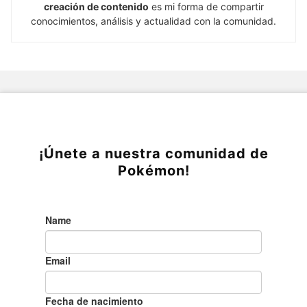
creación de contenido
es mi forma de compartir
conocimientos, análisis y actualidad con la comunidad.
¡Únete a nuestra comunidad de
Pokémon!