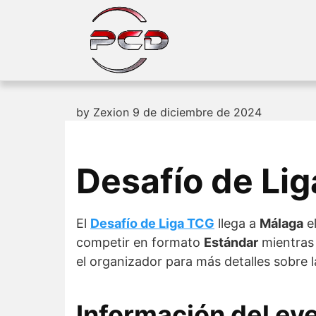
Skip
to
content
by
Zexion
9 de diciembre de 2024
Desafío de Li
El
Desafío de Liga TCG
llega a
Málaga
e
competir en formato
Estándar
mientras 
el organizador para más detalles sobre l
Información del ev