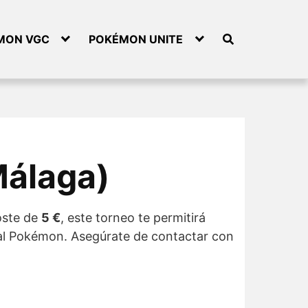
MON VGC
POKÉMON UNITE
Málaga)
oste de
5 €
, este torneo te permitirá
dial Pokémon. Asegúrate de contactar con