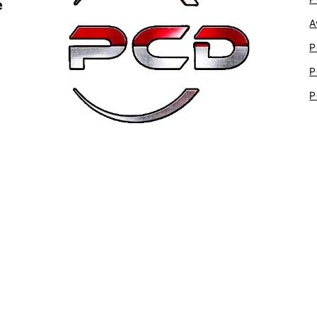
e
A
P
P
P