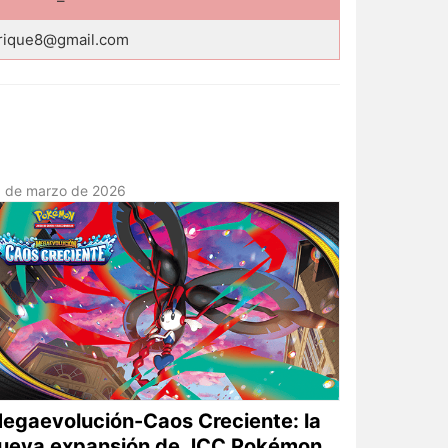
–
jrique8@gmail.com
3 de marzo de 2026
egaevolución-Caos Creciente: la
ueva expansión de JCC Pokémon