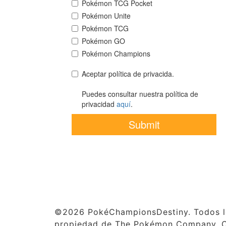
©2026 PokéChampionsDestiny. Todos lo
propiedad de The Pokémon Company, Cr