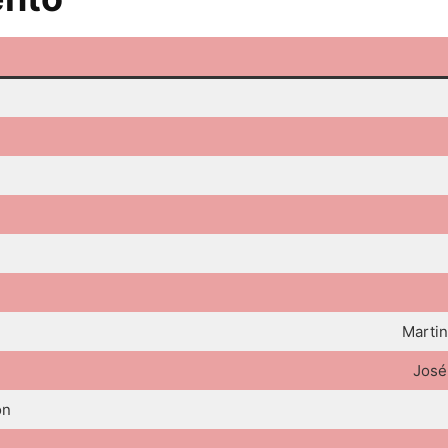
Martin
José
ón