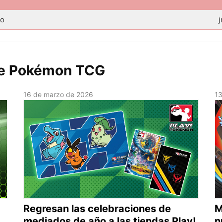
eo
 de Pokémon TCG
16 de marzo de 2026
1
Regresan las celebraciones de
M
mediados de año a las tiendas Play!
n