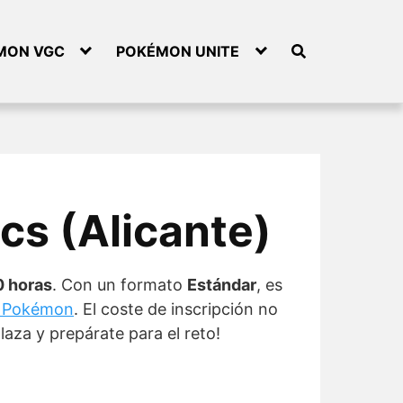
MON VGC
POKÉMON UNITE
cs (Alicante)
0 horas
. Con un formato
Estándar
, es
al Pokémon
. El coste de inscripción no
laza y prepárate para el reto!