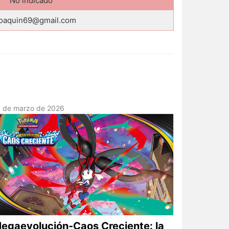
No indicado
joaquin69@gmail.com
3 de marzo de 2026
egaevolución-Caos Creciente: la