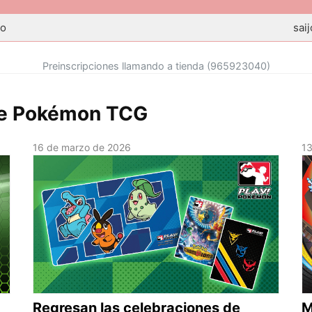
eo
sai
Preinscripciones llamando a tienda (965923040)
 de Pokémon TCG
16 de marzo de 2026
1
Regresan las celebraciones de
M