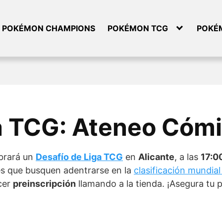
POKÉMON CHAMPIONS
POKÉMON TCG
POKÉ
a TCG: Ateneo Cómi
brará un
Desafío de Liga TCG
en
Alicante
, a las
17:0
es que busquen adentrarse en la
clasificación mundi
cer
preinscripción
llamando a la tienda. ¡Asegura tu p