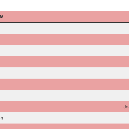
CG
Jo
ón