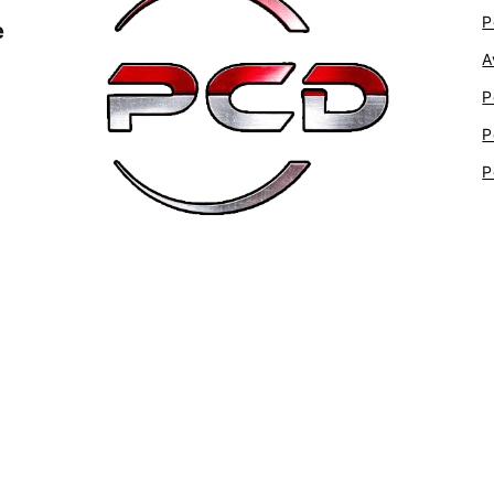
P
e
A
P
P
P