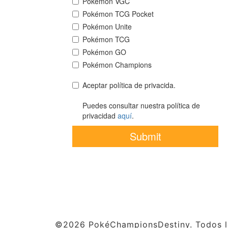
©2026 PokéChampionsDestiny. Todos lo