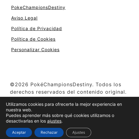
PokeChampionsDestiny
Aviso Legal
Política de Privacidad
Política de Cookies
Personalizar Cookies
©2026 PokéChampionsDestiny. Todos los
derechos reservados del contenido original.
Pokémon y otros nombres relacionados son
Utilizamos cookies para ofrecerte la mejor experiencia en
propiedad de The Pokémon Company,
nuestra web.
Creatures Inc., Game Freak y Nintendo ©
Puedes aprender más sobre qué cookies utilizamos o
desactivarlas en los
ajustes
.
1996-2025
Aceptar
Rechazar
Ajustes