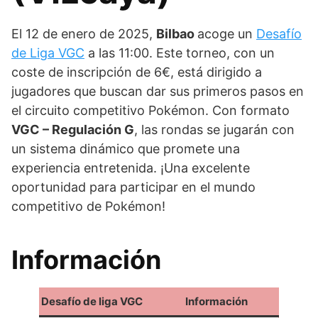
El 12 de enero de 2025,
Bilbao
acoge un
Desafío
de Liga VGC
a las 11:00. Este torneo, con un
coste de inscripción de 6€, está dirigido a
jugadores que buscan dar sus primeros pasos en
el circuito competitivo Pokémon. Con formato
VGC – Regulación G
, las rondas se jugarán con
un sistema dinámico que promete una
experiencia entretenida. ¡Una excelente
oportunidad para participar en el mundo
competitivo de Pokémon!
Información
Desafío de liga VGC
Información