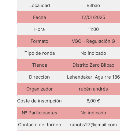
Localidad
Bilbao
Fecha
12/01/2025
Hora
11:00
Formato
VGC – Regulación G
Tipo de ronda
No indicado
Tienda
Distrito Zero Bilbao
Dirección
Lehendakari Aguirre 186
Organizador
rubén andrés
Coste de inscripción
6,00 €
Nº Participantes
No indicado
Contacto del torneo
rubobs27@gmail.com