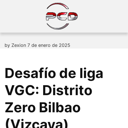
Skip
to
content
by
Zexion
7 de enero de 2025
Desafío de liga
VGC: Distrito
Zero Bilbao
(Vizcaya)