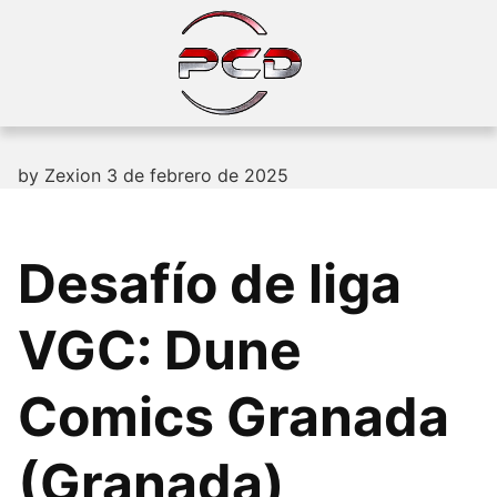
Skip
to
content
by
Zexion
3 de febrero de 2025
Desafío de liga
VGC: Dune
Comics Granada
(Granada)