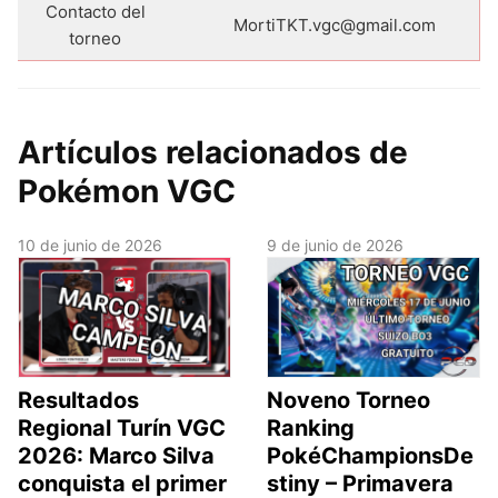
Contacto del
MortiTKT.vgc@gmail.com
torneo
Artículos relacionados de
Pokémon VGC
10 de junio de 2026
9 de junio de 2026
Resultados
Noveno Torneo
Regional Turín VGC
Ranking
2026: Marco Silva
PokéChampionsDe
conquista el primer
stiny – Primavera