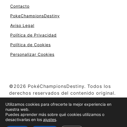
Contacto
PokeChampionsDestiny
Aviso Legal
Política de Privacidad
Política de Cookies
Personalizar Cookies
©2026 PokéChampionsDestiny. Todos los
derechos reservados del contenido original.
Pokémon y otros nombres relacionados son
Utilizamos cookies para ofrecerte la mejor experiencia en
propiedad de The Pokémon Company,
nuestra web.
Creatures Inc., Game Freak y Nintendo ©
Puedes aprender más sobre qué cookies utilizamos o
desactivarlas en los
ajustes
.
1996-2025