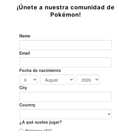
¡Únete a nuestra comunidad de
Pokémon!