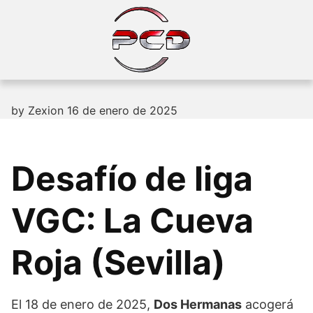
Skip
to
content
by
Zexion
16 de enero de 2025
Desafío de liga
VGC: La Cueva
Roja (Sevilla)
El 18 de enero de 2025,
Dos Hermanas
acogerá