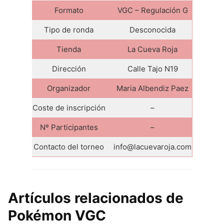
Formato
VGC – Regulación G
Tipo de ronda
Desconocida
Tienda
La Cueva Roja
Dirección
Calle Tajo N19
Organizador
Maria Albendiz Paez
Coste de inscripción
–
Nº Participantes
–
Contacto del torneo
info@lacuevaroja.com
Artículos relacionados de
Pokémon VGC