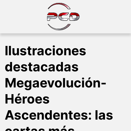
Skip
to
content
Ilustraciones
destacadas
Megaevolución-
Héroes
Ascendentes: las
cartas más