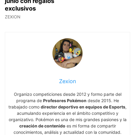
junio con regalos
exclusivos
ZEXION
Zexion
Organizo competiciones desde 2012 y formo parte del
programa de
Profesores Pokémon
desde 2015. He
trabajado como
director deportivo en equipos de Esports
,
acumulando experiencia en el ámbito competitivo y
organizativo. Pokémon es una de mis grandes pasiones y la
creación de contenido
es mi forma de compartir
conocimientos, análisis y actualidad con la comunidad.