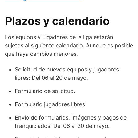
Plazos y calendario
Los equipos y jugadores de la liga estarán
sujetos al siguiente calendario. Aunque es posible
que haya cambios menores.
Solicitud de nuevos equipos y jugadores
libres: Del 06 al 20 de mayo.
Formulario de solicitud.
Formulario jugadores libres.
Envío de formularios, imágenes y pagos de
franquiciados: Del 06 al 20 de mayo.