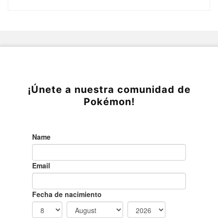
¡Únete a nuestra comunidad de
Pokémon!