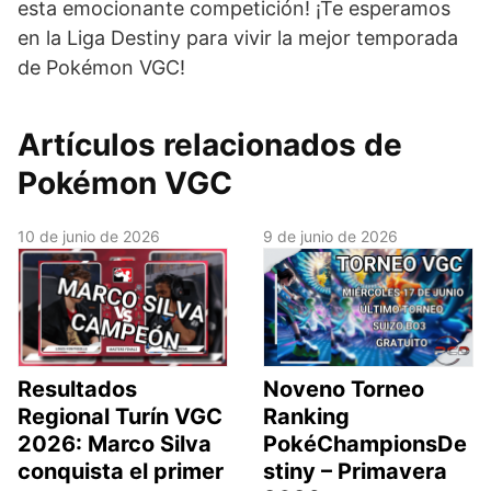
esta emocionante competición! ¡Te esperamos
en la Liga Destiny para vivir la mejor temporada
de Pokémon VGC!
Artículos relacionados de
Pokémon VGC
10 de junio de 2026
9 de junio de 2026
Resultados
Noveno Torneo
Regional Turín VGC
Ranking
2026: Marco Silva
PokéChampionsDe
conquista el primer
stiny – Primavera