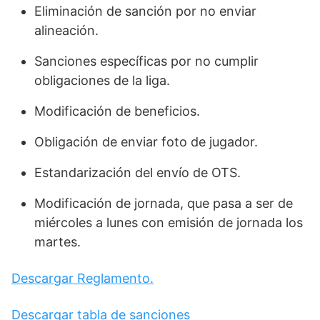
Eliminación de sanción por no enviar
alineación.
Sanciones específicas por no cumplir
obligaciones de la liga.
Modificación de beneficios.
Obligación de enviar foto de jugador.
Estandarización del envío de OTS.
Modificación de jornada, que pasa a ser de
miércoles a lunes con emisión de jornada los
martes.
Descargar Reglamento.
Descargar tabla de sanciones