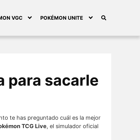
MON VGC
POKÉMON UNITE
 para sacarle
to te has preguntado cuál es la mejor
okémon TCG Live
, el simulador oficial