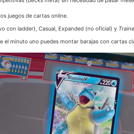
petitivas (
decks meta
) sin necesidad de pasar mes
ros juegos de cartas online.
vo con ladder), Casual, Expanded (no oficial) y
Traine
e el minuto uno puedes montar barajas con cartas cl