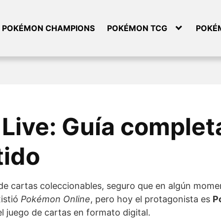
POKÉMON CHAMPIONS
POKÉMON TCG
POKÉ
ive: Guía completa
tido
 de cartas coleccionables, seguro que en algún momen
istió
Pokémon Online
, pero hoy el protagonista es
P
l juego de cartas en formato digital.