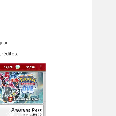
ear.
réditos.