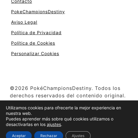
Contacto
PokeChampionsDestiny
Aviso Legal
Política de Privacidad
Política de Cookies
Personalizar Cookies
©2026 PokéChampionsDestiny. Todos los
derechos reservados del contenido original.
Pokémon y otros nombres relacionados son
Utilizamos cookies para ofrecerte la mejor experiencia en
propiedad de The Pokémon Company,
nuestra web.
Creatures Inc., Game Freak y Nintendo ©
Puedes aprender más sobre qué cookies utilizamos o
desactivarlas en los
ajustes
.
1996-2025
Aceptar
Rechazar
Ajustes