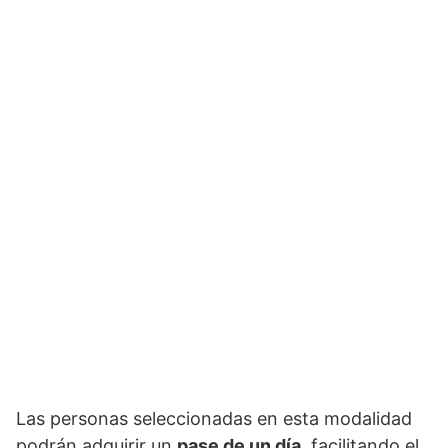
Las personas seleccionadas en esta modalidad
podrán adquirir un
pase de un día
, facilitando el