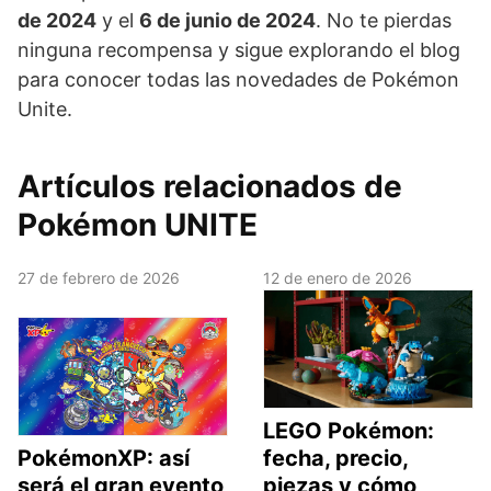
de 2024
y el
6 de junio de 2024
. No te pierdas
ninguna recompensa y sigue explorando el blog
para conocer todas las novedades de Pokémon
Unite.
Artículos relacionados de
Pokémon UNITE
27 de febrero de 2026
12 de enero de 2026
LEGO Pokémon:
PokémonXP: así
fecha, precio,
será el gran evento
piezas y cómo