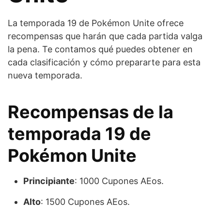
La temporada 19 de Pokémon Unite ofrece
recompensas que harán que cada partida valga
la pena. Te contamos qué puedes obtener en
cada clasificación y cómo prepararte para esta
nueva temporada.
Recompensas de la
temporada 19 de
Pokémon Unite
Principiante
: 1000 Cupones AEos.
Alto
: 1500 Cupones AEos.