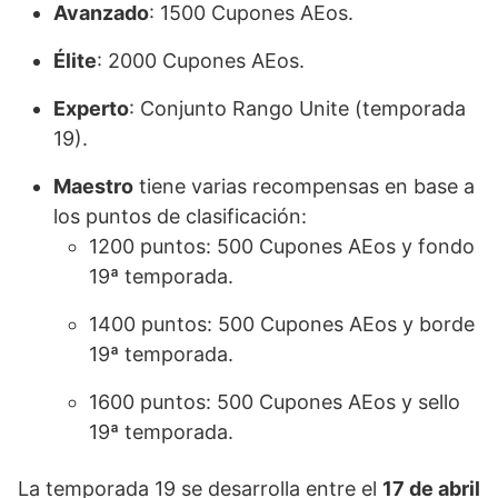
Avanzado
: 1500 Cupones AEos.
Élite
: 2000 Cupones AEos.
Experto
: Conjunto Rango Unite (temporada
19).
Maestro
tiene varias recompensas en base a
los puntos de clasificación:
1200 puntos: 500 Cupones AEos y fondo
19ª temporada.
1400 puntos: 500 Cupones AEos y borde
19ª temporada.
1600 puntos: 500 Cupones AEos y sello
19ª temporada.
La temporada 19 se desarrolla entre el
17 de abril