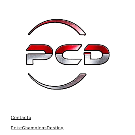
Contacto
PokeChampionsDestiny