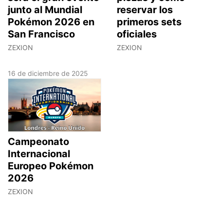
junto al Mundial
reservar los
Pokémon 2026 en
primeros sets
San Francisco
oficiales
ZEXION
ZEXION
16 de diciembre de 2025
Campeonato
Internacional
Europeo Pokémon
2026
ZEXION