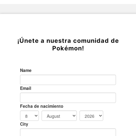
¡Únete a nuestra comunidad de
Pokémon!