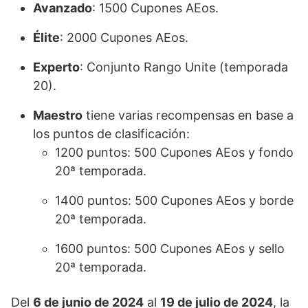
Avanzado
: 1500 Cupones AEos.
Élite
: 2000 Cupones AEos.
Experto
: Conjunto Rango Unite (temporada
20).
Maestro
tiene varias recompensas en base a
los puntos de clasificación:
1200 puntos: 500 Cupones AEos y fondo
20ª temporada.
1400 puntos: 500 Cupones AEos y borde
20ª temporada.
1600 puntos: 500 Cupones AEos y sello
20ª temporada.
Del
6 de junio de 2024
al
19 de julio de 2024
, la