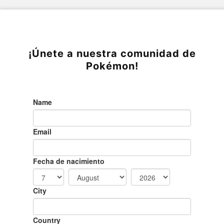
¡Únete a nuestra comunidad de
Pokémon!