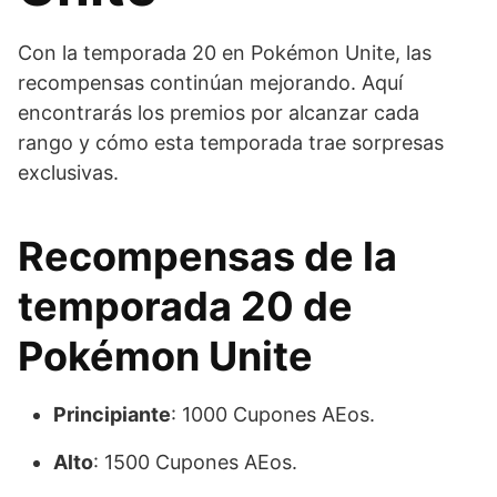
Con la temporada 20 en Pokémon Unite, las
recompensas continúan mejorando. Aquí
encontrarás los premios por alcanzar cada
rango y cómo esta temporada trae sorpresas
exclusivas.
Recompensas de la
temporada 20 de
Pokémon Unite
Principiante
: 1000 Cupones AEos.
Alto
: 1500 Cupones AEos.