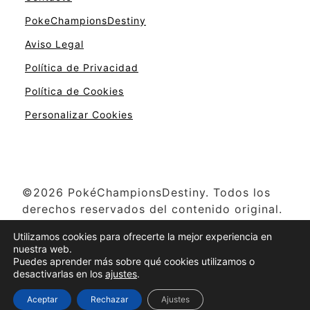
PokeChampionsDestiny
Aviso Legal
Política de Privacidad
Política de Cookies
Personalizar Cookies
©2026 PokéChampionsDestiny. Todos los
derechos reservados del contenido original.
Pokémon y otros nombres relacionados son
Utilizamos cookies para ofrecerte la mejor experiencia en
propiedad de The Pokémon Company,
nuestra web.
Creatures Inc., Game Freak y Nintendo ©
Puedes aprender más sobre qué cookies utilizamos o
desactivarlas en los
ajustes
.
1996-2025
Aceptar
Rechazar
Ajustes