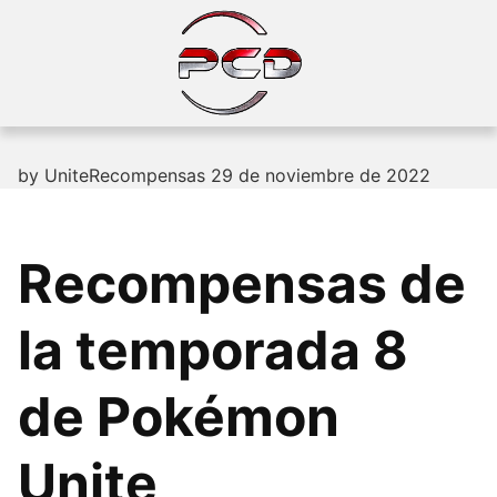
Skip
to
content
by
UniteRecompensas
29 de noviembre de 2022
Recompensas de
la temporada 8
de Pokémon
Unite