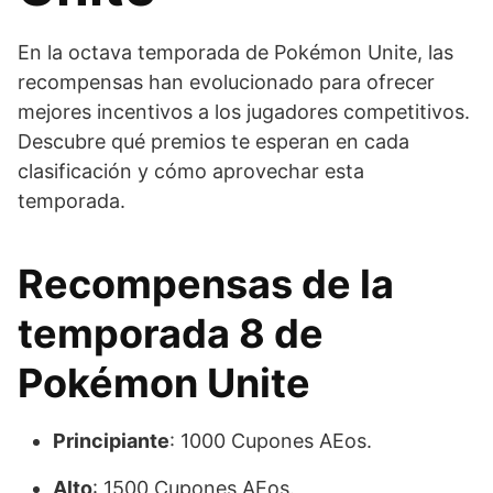
En la octava temporada de Pokémon Unite, las
recompensas han evolucionado para ofrecer
mejores incentivos a los jugadores competitivos.
Descubre qué premios te esperan en cada
clasificación y cómo aprovechar esta
temporada.
Recompensas de la
temporada 8 de
Pokémon Unite
Principiante
: 1000 Cupones AEos.
Alto
: 1500 Cupones AEos.