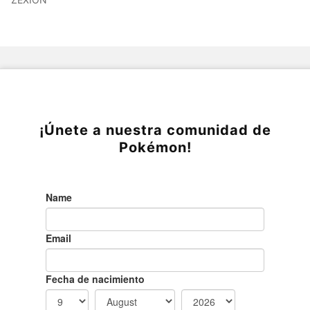
¡Únete a nuestra comunidad de
Pokémon!