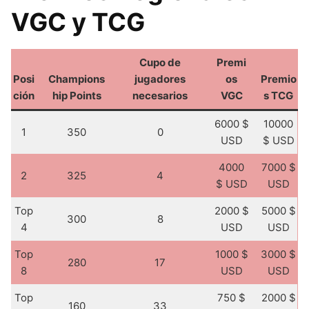
VGC y TCG
Cupo de
Premi
Posi
Champions
jugadores
os
Premio
ción
hip Points
necesarios
VGC
s TCG
6000 $
10000
1
350
0
USD
$ USD
4000
7000 $
2
325
4
$ USD
USD
Top
2000 $
5000 $
300
8
4
USD
USD
Top
1000 $
3000 $
280
17
8
USD
USD
Top
750 $
2000 $
160
33