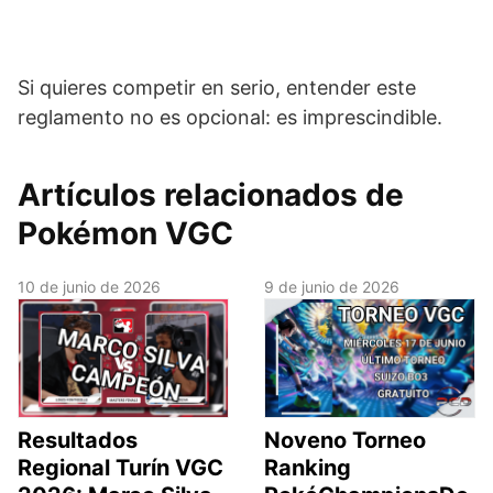
Si quieres competir en serio, entender este
reglamento no es opcional: es imprescindible.
Artículos relacionados de
Pokémon VGC
10 de junio de 2026
9 de junio de 2026
Resultados
Noveno Torneo
Regional Turín VGC
Ranking