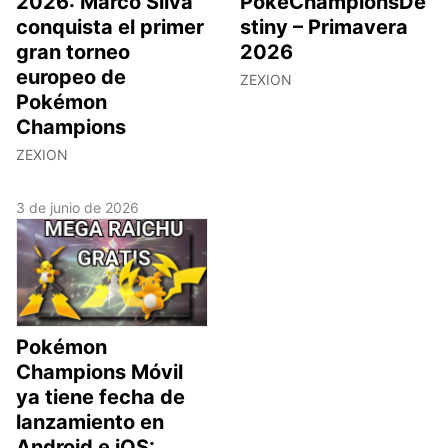
2026: Marco Silva
PokéChampionsDe
conquista el primer
stiny – Primavera
gran torneo
2026
europeo de
ZEXION
Pokémon
Champions
ZEXION
3 de junio de 2026
Pokémon
Champions Móvil
ya tiene fecha de
lanzamiento en
Android e iOS: