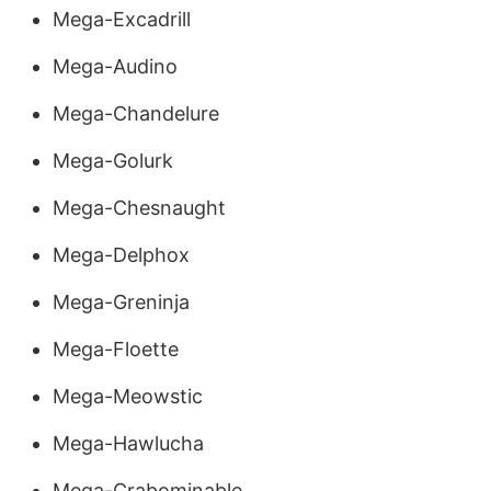
​​Mega-Excadrill​
​​Mega-Audino​
​​Mega-Chandelure​
​​Mega-Golurk​
​​Mega-Chesnaught​
​​Mega-Delphox​
​​Mega-Greninja​
​​Mega-Floette​
​​Mega-Meowstic​
​​Mega-Hawlucha​
​​Mega-Crabominable​