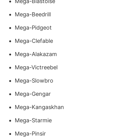
​​Mega-Blastoise​
​​Mega-Beedrill​
​​Mega-Pidgeot​
​​Mega-Clefable​
​​Mega-Alakazam​
​​Mega-Victreebel​
​​Mega-Slowbro​
​​Mega-Gengar​
​​Mega-Kangaskhan​
​​Mega-Starmie​
​​Mega-Pinsir​