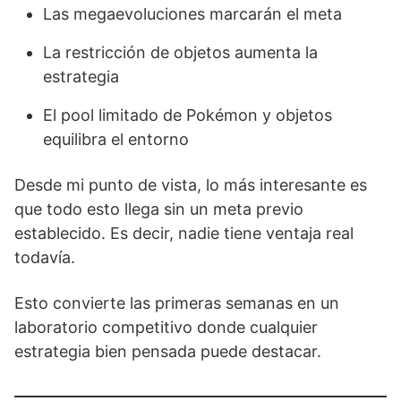
Las megaevoluciones marcarán el meta
La restricción de objetos aumenta la
estrategia
El pool limitado de Pokémon y objetos
equilibra el entorno
Desde mi punto de vista, lo más interesante es
que todo esto llega sin un meta previo
establecido. Es decir, nadie tiene ventaja real
todavía.
Esto convierte las primeras semanas en un
laboratorio competitivo donde cualquier
estrategia bien pensada puede destacar.