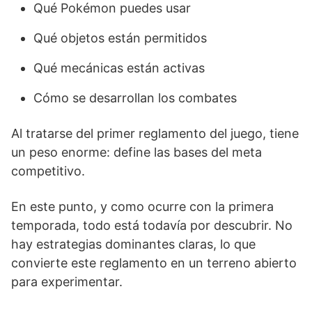
Qué Pokémon puedes usar
Qué objetos están permitidos
Qué mecánicas están activas
Cómo se desarrollan los combates
Al tratarse del primer reglamento del juego, tiene
un peso enorme: define las bases del meta
competitivo.
En este punto, y como ocurre con la primera
temporada, todo está todavía por descubrir. No
hay estrategias dominantes claras, lo que
convierte este reglamento en un terreno abierto
para experimentar.