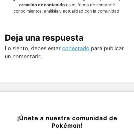
creación de contenido
es mi forma de compartir
conocimientos, análisis y actualidad con la comunidad.
Deja una respuesta
Lo siento, debes estar
conectado
para publicar
un comentario.
¡Únete a nuestra comunidad de
Pokémon!