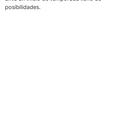
posibilidades.