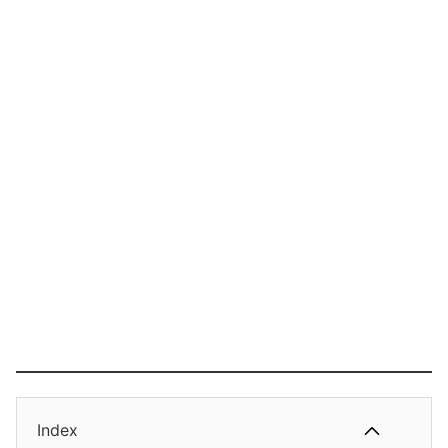
Index