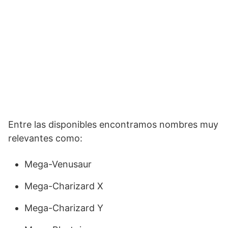
Entre las disponibles encontramos nombres muy
relevantes como:
Mega-Venusaur​
​​Mega-Charizard X​
​​Mega-Charizard Y​