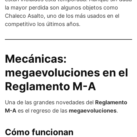
la mayor perdida son algunos objetos como
Chaleco Asalto, uno de los más usados en el
competitivo los últimos años.
Mecánicas:
megaevoluciones en el
Reglamento M-A
Una de las grandes novedades del
Reglamento
M-A
es el regreso de las
megaevoluciones
.
Cómo funcionan