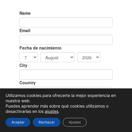
Utilizamos cookies para ofrecerte la mejor experiencia en
nuestra web.
Puedes aprender más sobre qué cookies utilizamos o
desactivarlas en los
ajustes
.
Aceptar
Rechazar
Ajustes