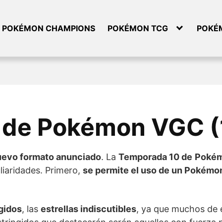
POKÉMON CHAMPIONS
POKÉMON TCG
POKÉ
de Pokémon VGC (1
uevo formato anunciado
. La
Temporada 10 de
Poké
uliaridades. Primero,
se permite el uso de un Pokémon
gidos
, las
estrellas indiscutibles
, ya que muchos de e