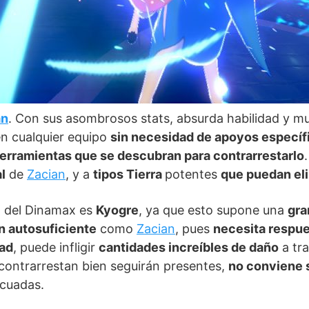
an
. Con sus asombrosos stats, absurda habilidad y 
en cualquier equipo
sin necesidad de apoyos específ
erramientas que se descubran para contrarrestarlo
l
de
Zacian
, y a
tipos Tierra
potentes
que puedan eli
n del Dinamax es
Kyogre
, ya que esto supone una
gra
n autosuficiente
como
Zacian
, pues
necesita respu
dad
, puede infligir
cantidades increíbles de daño
a tr
ontrarrestan bien seguirán presentes,
no conviene 
cuadas.