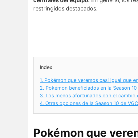
centrales del equipo.
En general, los re
restringidos destacados.
Index
1.
Pokémon que veremos casi igual que en
2.
Pokémon beneficiados en la Season 1
3.
Los menos afortunados con el cambio 
4.
Otras opciones de la Season 10 de VG
Pokémon que veremo