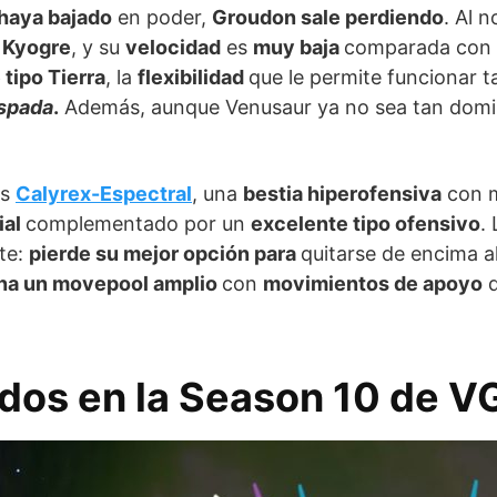
haya bajado
en poder,
Groudon sale perdiendo
. Al 
a Kyogre
, y su
velocidad
es
muy baja
comparada con 
 tipo Tierra
, la
flexibilidad
que le permite funcionar 
spada
.
Además, aunque Venusaur ya no sea tan domi
es
Calyrex-Espectral
, una
bestia hiperofensiva
con m
ial
complementado por un
excelente tipo ofensivo
.
te:
pierde su mejor opción para
quitarse de encima a
na un movepool amplio
con
movimientos de apoyo
q
dos en la Season 10 de V