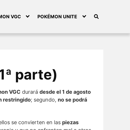
MON VGC
POKÉMON UNITE
ª parte)
mon VGC
durará
desde el 1 de agosto
 restringido
; segundo,
no se podrá
llos se convierten en las
piezas