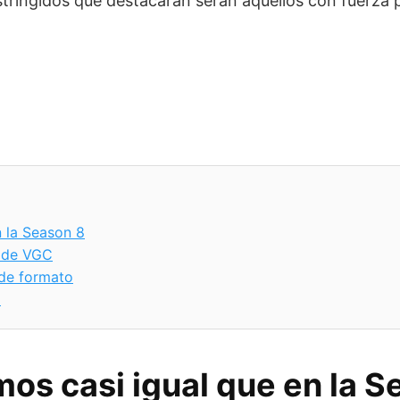
stringidos que destacarán serán aquellos con fuerza 
 la Season 8
0 de VGC
de formato
C
s casi igual que en la S