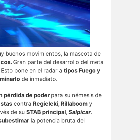
muy buenos movimientos, la mascota de
icos.
Gran parte del desarrollo del meta
. Esto pone en el radar a
tipos Fuego y
minarlo
de inmediato.
n pérdida de poder
para su némesis de
estas
contra
Regieleki, Rillaboom
y
avés de su
STAB principal,
Salpicar
.
subestimar
la potencia bruta del