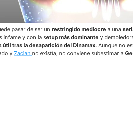
ede pasar de ser un
restringido mediocre
a una
ser
ás infame y con la s
etup más dominante
y demoledora
til tras la desaparición del Dinamax.
Aunque no est
lado y
Zacian
no existía, no conviene subestimar a
Ge