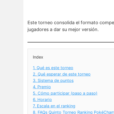
Este torneo consolida el formato compet
jugadores a dar su mejor versión.
Index
1.
Qué es este torneo
2.
Qué esperar de este torneo
3.
Sistema de puntos
4.
Premio
5.
Cómo participar (paso a paso)
6.
Horario
7.
Escala en el ranking
8.
FAQs Quinto Torneo Ranking PokéCham