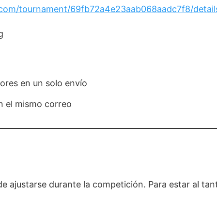
tcg.com/tournament/69fb72a4e23aab068aadc7f8/detail
g
ores en un solo envío
en el mismo correo
ede ajustarse durante la competición. Para estar al ta