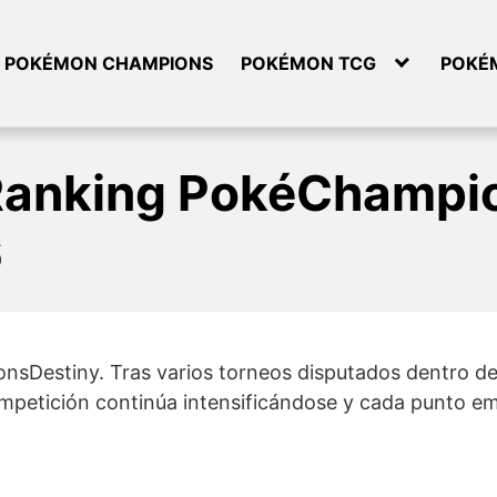
POKÉMON CHAMPIONS
POKÉMON TCG
POKÉ
Ranking PokéChampio
6
nsDestiny. Tras varios torneos disputados dentro del
petición continúa intensificándose y cada punto emp