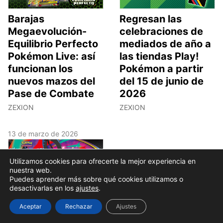
Barajas
Regresan las
Megaevolución-
celebraciones de
Equilibrio Perfecto
mediados de año a
Pokémon Live: así
las tiendas Play!
funcionan los
Pokémon a partir
nuevos mazos del
del 15 de junio de
Pase de Combate
2026
ZEXION
ZEXION
13 de marzo de 2026
Utilizamos cookies para ofrecerte la mejor experiencia en
nuestra web.
Puedes aprender más sobre qué cookies utilizamos o
desactivarlas en los
ajustes
.
Megaevolución-
Aceptar
Rechazar
Ajustes
Caos Creciente: la