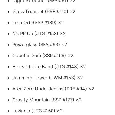
Night Stretcher (SFA #61) ×2
Glass Trumpet (PRE #110) ×2
Tera Orb (SSP #189) ×2
N’s PP Up (JTG #153) ×2
Powerglass (SFA #63) ×2
Counter Gain (SSP #169) ×2
Hop’s Choice Band (JTG #148) ×2
Jamming Tower (TWM #153) ×2
Area Zero Underdepths (PRE #94) ×2
Gravity Mountain (SSP #177) ×2
Levincia (JTG #150) ×2