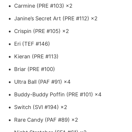
Carmine (PRE #103) ×2
Janine’s Secret Art (PRE #112) ×2
Crispin (PRE #105) ×2
Eri (TEF #146)
Kieran (PRE #113)
Briar (PRE #100)
Ultra Ball (PAF #91) ×4
Buddy-Buddy Poffin (PRE #101) ×4
Switch (SVI #194) ×2
Rare Candy (PAF #89) ×2