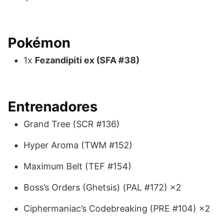
Pokémon
1x
Fezandipiti ex (SFA #38)
Entrenadores
Grand Tree (SCR #136)
Hyper Aroma (TWM #152)
Maximum Belt (TEF #154)
Boss’s Orders (Ghetsis) (PAL #172) ×2
Ciphermaniac’s Codebreaking (PRE #104) ×2