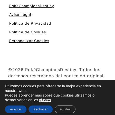
PokeChampionsDestiny
Aviso Legal
Política de Privacidad
Política de Cookies
Personalizar Cookies
©2026 PokéChampionsDestiny. Todos los
derechos reservados del contenido original.
Pokémon y otros nombres relacionados son
Utilizamos cookies para ofrecerte la mejor experiencia en
propiedad de The Pokémon Company,
nuestra web.
Creatures Inc., Game Freak y Nintendo ©
Puedes aprender más sobre qué cookies utilizamos o
desactivarlas en los
ajustes
.
1996-2025
Aceptar
Rechazar
Ajustes